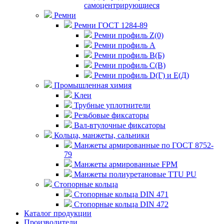
самоцентрирующиеся
Ремни
Ремни ГОСТ 1284-89
Ремни профиль Z(0)
Ремни профиль А
Ремни профиль В(Б)
Ремни профиль С(В)
Ремни профиль D(Г) и E(Д)
Промышленная химия
Клеи
Трубные уплотнители
Резьбовые фиксаторы
Вал-втулочные фиксаторы
Кольца, манжеты, сальники
Манжеты армированные по ГОСТ 8752-
79
Манжеты армированные FPM
Манжеты полиуретановые TTU PU
Стопорные кольца
Стопорные кольца DIN 471
Стопорные кольца DIN 472
Каталог продукции
Производители