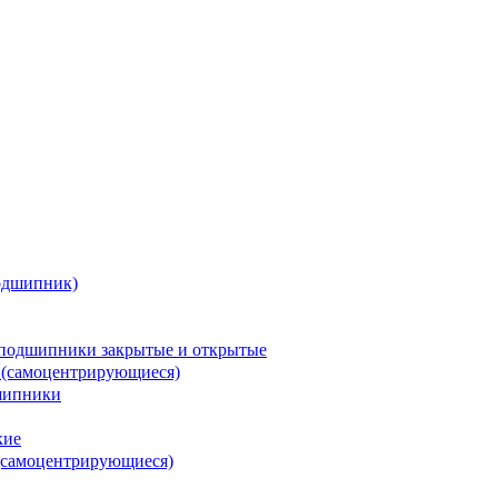
одшипник)
подшипники закрытые и открытые
 (самоцентрирующиеся)
шипники
кие
(самоцентрирующиеся)