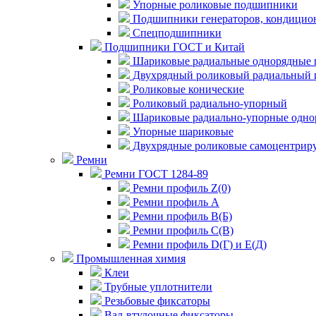
Упорные роликовые подшипники
Подшипники генераторов, кондицион
Спецподшипники
Подшипники ГОСТ и Китай
Шариковые радиальные однорядные 
Двухрядный роликовый радиальный 
Роликовые конические
Роликовый радиально-упорный
Шариковые радиально-упорные одно
Упорные шариковые
Двухрядные роликовые самоцентрир
Ремни
Ремни ГОСТ 1284-89
Ремни профиль Z(0)
Ремни профиль А
Ремни профиль В(Б)
Ремни профиль С(В)
Ремни профиль D(Г) и E(Д)
Промышленная химия
Клеи
Трубные уплотнители
Резьбовые фиксаторы
Вал-втулочные фиксаторы