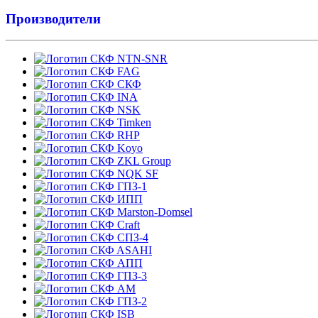
Производители
NTN-SNR
FAG
СКФ
INA
NSK
Timken
RHP
Koyo
ZKL Group
NQK SF
ГПЗ-1
ИПП
Marston-Domsel
Craft
СПЗ-4
ASAHI
АПП
ГПЗ-3
АМ
ГПЗ-2
ISB