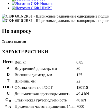
Noname
HIMPT
По запросу
Товар в наличии
ХАРАКТЕРИСТИКИ
Нетто
Вес, кг
0.85
d
Внутренний диаметр, мм
80
D
Внешний диаметр, мм
125
T
Ширина, мм
22
ГОСТ
Обозначение по ГОСТ
180116
C
Динамическая грузоподъемность
49.4 kN
С
Статическая грузоподъемность
40 kN
0
n
Предельная частота вращения, 1/min
7000
G