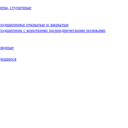
ера, ступичные
подшипники открытые и закрытые
подшипник с короткими цилиндрическими роликами
рядные
ующиеся