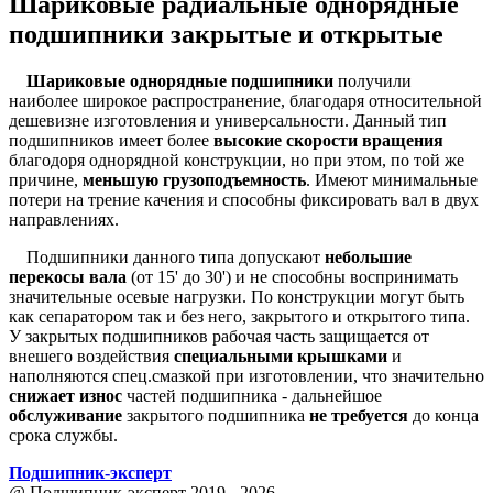
Шариковые радиальные однорядные
подшипники закрытые и открытые
Шариковые однорядные подшипники
получили
наиболее широкое распространение, благодаря относительной
дешевизне изготовления и универсальности. Данный тип
подшипников имеет более
высокие скорости вращения
благодоря однорядной конструкции, но при этом, по той же
причине,
меньшую грузоподъемность
. Имеют минимальные
потери на трение качения и способны фиксировать вал в двух
направлениях.
Подшипники данного типа допускают
небольшие
перекосы вала
(от 15' до 30') и не способны воспринимать
значительные осевые нагрузки. По конструкции могут быть
как сепаратором так и без него, закрытого и открытого типа.
У закрытых подшипников рабочая часть защищается от
внешего воздействия
специальными крышками
и
наполняются спец.смазкой при изготовлении, что значительно
снижает износ
частей подшипника - дальнейшое
обслуживание
закрытого подшипника
не требуется
до конца
срока службы.
Подшипник
-
эксперт
@ Подшипник-эксперт 2019 - 2026