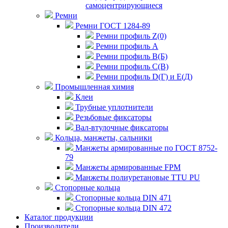
самоцентрирующиеся
Ремни
Ремни ГОСТ 1284-89
Ремни профиль Z(0)
Ремни профиль А
Ремни профиль В(Б)
Ремни профиль С(В)
Ремни профиль D(Г) и E(Д)
Промышленная химия
Клеи
Трубные уплотнители
Резьбовые фиксаторы
Вал-втулочные фиксаторы
Кольца, манжеты, сальники
Манжеты армированные по ГОСТ 8752-
79
Манжеты армированные FPM
Манжеты полиуретановые TTU PU
Стопорные кольца
Стопорные кольца DIN 471
Стопорные кольца DIN 472
Каталог продукции
Производители