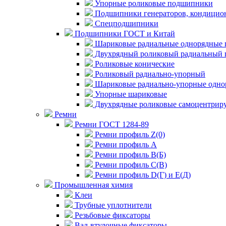
Упорные роликовые подшипники
Подшипники генераторов, кондицион
Спецподшипники
Подшипники ГОСТ и Китай
Шариковые радиальные однорядные 
Двухрядный роликовый радиальный 
Роликовые конические
Роликовый радиально-упорный
Шариковые радиально-упорные одно
Упорные шариковые
Двухрядные роликовые самоцентрир
Ремни
Ремни ГОСТ 1284-89
Ремни профиль Z(0)
Ремни профиль А
Ремни профиль В(Б)
Ремни профиль С(В)
Ремни профиль D(Г) и E(Д)
Промышленная химия
Клеи
Трубные уплотнители
Резьбовые фиксаторы
Вал-втулочные фиксаторы