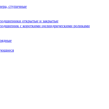
ера, ступичные
подшипники открытые и закрытые
подшипник с короткими цилиндрическими роликами
рядные
ующиеся