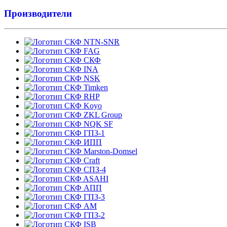
Производители
NTN-SNR
FAG
СКФ
INA
NSK
Timken
RHP
Koyo
ZKL Group
NQK SF
ГПЗ-1
ИПП
Marston-Domsel
Craft
СПЗ-4
ASAHI
АПП
ГПЗ-3
АМ
ГПЗ-2
ISB