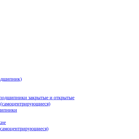
одшипник)
подшипники закрытые и открытые
 (самоцентрирующиеся)
шипники
кие
(самоцентрирующиеся)