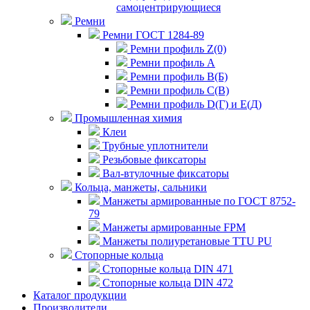
самоцентрирующиеся
Ремни
Ремни ГОСТ 1284-89
Ремни профиль Z(0)
Ремни профиль А
Ремни профиль В(Б)
Ремни профиль С(В)
Ремни профиль D(Г) и E(Д)
Промышленная химия
Клеи
Трубные уплотнители
Резьбовые фиксаторы
Вал-втулочные фиксаторы
Кольца, манжеты, сальники
Манжеты армированные по ГОСТ 8752-
79
Манжеты армированные FPM
Манжеты полиуретановые TTU PU
Стопорные кольца
Стопорные кольца DIN 471
Стопорные кольца DIN 472
Каталог продукции
Производители