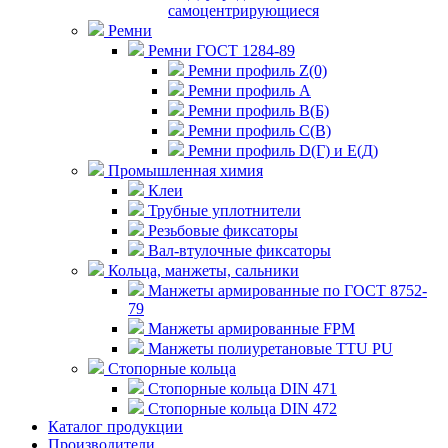
самоцентрирующиеся
Ремни
Ремни ГОСТ 1284-89
Ремни профиль Z(0)
Ремни профиль А
Ремни профиль В(Б)
Ремни профиль С(В)
Ремни профиль D(Г) и E(Д)
Промышленная химия
Клеи
Трубные уплотнители
Резьбовые фиксаторы
Вал-втулочные фиксаторы
Кольца, манжеты, сальники
Манжеты армированные по ГОСТ 8752-
79
Манжеты армированные FPM
Манжеты полиуретановые TTU PU
Стопорные кольца
Стопорные кольца DIN 471
Стопорные кольца DIN 472
Каталог продукции
Производители