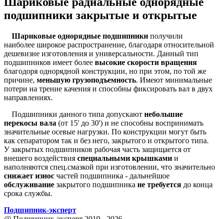
Шариковые радиальные однорядные
подшипники закрытые и открытые
Шариковые однорядные подшипники
получили
наиболее широкое распространение, благодаря относительной
дешевизне изготовления и универсальности. Данный тип
подшипников имеет более
высокие скорости вращения
благодоря однорядной конструкции, но при этом, по той же
причине,
меньшую грузоподъемность
. Имеют минимальные
потери на трение качения и способны фиксировать вал в двух
направлениях.
Подшипники данного типа допускают
небольшие
перекосы вала
(от 15' до 30') и не способны воспринимать
значительные осевые нагрузки. По конструкции могут быть
как сепаратором так и без него, закрытого и открытого типа.
У закрытых подшипников рабочая часть защищается от
внешего воздействия
специальными крышками
и
наполняются спец.смазкой при изготовлении, что значительно
снижает износ
частей подшипника - дальнейшое
обслуживание
закрытого подшипника
не требуется
до конца
срока службы.
Подшипник
-
эксперт
@ Подшипник-эксперт 2019 - 2026