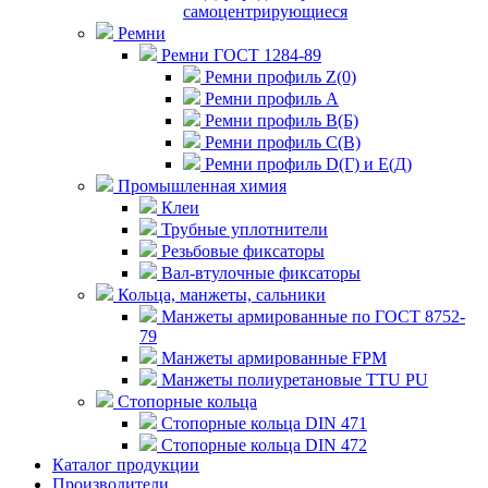
самоцентрирующиеся
Ремни
Ремни ГОСТ 1284-89
Ремни профиль Z(0)
Ремни профиль А
Ремни профиль В(Б)
Ремни профиль С(В)
Ремни профиль D(Г) и E(Д)
Промышленная химия
Клеи
Трубные уплотнители
Резьбовые фиксаторы
Вал-втулочные фиксаторы
Кольца, манжеты, сальники
Манжеты армированные по ГОСТ 8752-
79
Манжеты армированные FPM
Манжеты полиуретановые TTU PU
Стопорные кольца
Стопорные кольца DIN 471
Стопорные кольца DIN 472
Каталог продукции
Производители