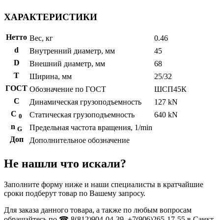
ХАРАКТЕРИСТИКИ
Нетто
Вес, кг
0.46
d
Внутренний диаметр, мм
45
D
Внешний диаметр, мм
68
T
Ширина, мм
25/32
ГОСТ
Обозначение по ГОСТ
ШСП45К
C
Динамическая грузоподъемность
127 kN
С
Статическая грузоподъемность
640 kN
0
n
Предельная частота вращения, 1/min
G
Доп
Дополнительное обозначение
Не нашли что искали?
Заполните форму ниже и наши специалисты в кратчайшие
сроки подберут товар по Вашему запросу.
Для заказа данного товара, а также по любым вопросам
обращайтесь по ☎ 8(812)904-04-39, +7(906)265-17-55 в Санкт-