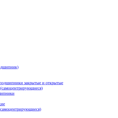
одшипник)
подшипники закрытые и открытые
 (самоцентрирующиеся)
шипники
кие
(самоцентрирующиеся)