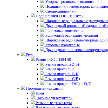
Упорные роликовые подшипники
Подшипники генераторов, кондицион
Спецподшипники
Подшипники ГОСТ и Китай
Шариковые радиальные однорядные 
Двухрядный роликовый радиальный 
Роликовые конические
Роликовый радиально-упорный
Шариковые радиально-упорные одно
Упорные шариковые
Двухрядные роликовые самоцентрир
Ремни
Ремни ГОСТ 1284-89
Ремни профиль Z(0)
Ремни профиль А
Ремни профиль В(Б)
Ремни профиль С(В)
Ремни профиль D(Г) и E(Д)
Промышленная химия
Клеи
Трубные уплотнители
Резьбовые фиксаторы
Вал-втулочные фиксаторы