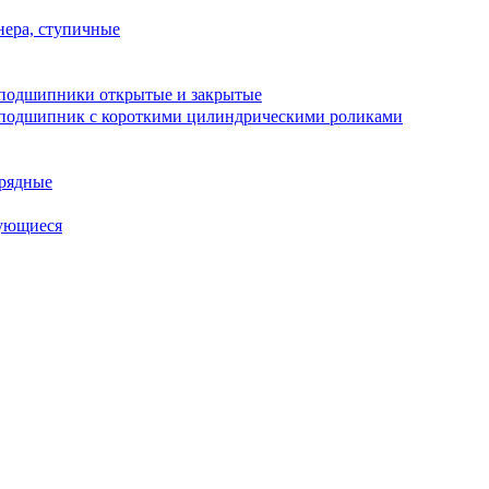
ера, ступичные
подшипники открытые и закрытые
подшипник с короткими цилиндрическими роликами
рядные
ующиеся