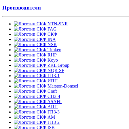
Производители
NTN-SNR
FAG
СКФ
INA
NSK
Timken
RHP
Koyo
ZKL Group
NQK SF
ГПЗ-1
ИПП
Marston-Domsel
Craft
СПЗ-4
ASAHI
АПП
ГПЗ-3
АМ
ГПЗ-2
ISB