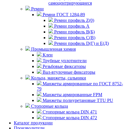
самоцентрирующиеся
Ремни
Ремни ГОСТ 1284-89
Ремни профиль Z(0)
Ремни профиль А
Ремни профиль В(Б)
Ремни профиль С(В)
Ремни профиль D(Г) и E(Д)
Промышленная химия
Клеи
Трубные уплотнители
Резьбовые фиксаторы
Вал-втулочные фиксаторы
Кольца, манжеты, сальники
Манжеты армированные по ГОСТ 8752-
79
Манжеты армированные FPM
Манжеты полиуретановые TTU PU
Стопорные кольца
Стопорные кольца DIN 471
Стопорные кольца DIN 472
Каталог продукции
Производители