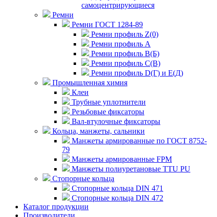
самоцентрирующиеся
Ремни
Ремни ГОСТ 1284-89
Ремни профиль Z(0)
Ремни профиль А
Ремни профиль В(Б)
Ремни профиль С(В)
Ремни профиль D(Г) и E(Д)
Промышленная химия
Клеи
Трубные уплотнители
Резьбовые фиксаторы
Вал-втулочные фиксаторы
Кольца, манжеты, сальники
Манжеты армированные по ГОСТ 8752-
79
Манжеты армированные FPM
Манжеты полиуретановые TTU PU
Стопорные кольца
Стопорные кольца DIN 471
Стопорные кольца DIN 472
Каталог продукции
Производители